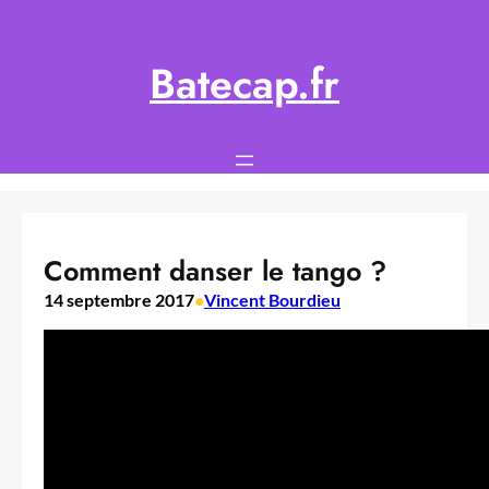
Aller
au
contenu
Batecap.fr
Comment danser le tango ?
14 septembre 2017
•
Vincent Bourdieu