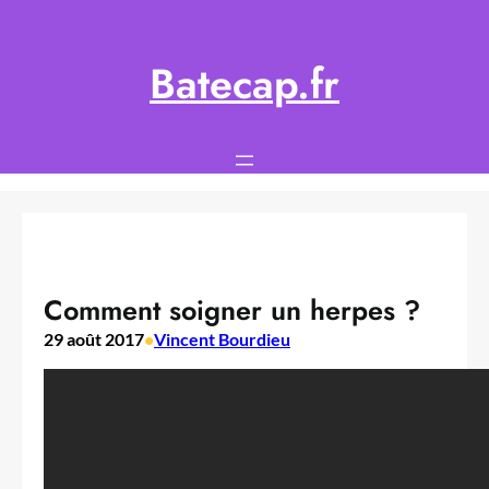
Aller
au
contenu
Batecap.fr
Comment soigner un herpes ?
29 août 2017
•
Vincent Bourdieu