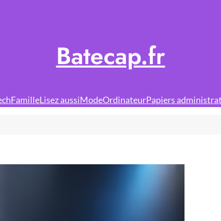
Batecap.fr
ech
Famille
Lisez aussi
Mode
Ordinateur
Papiers administrat