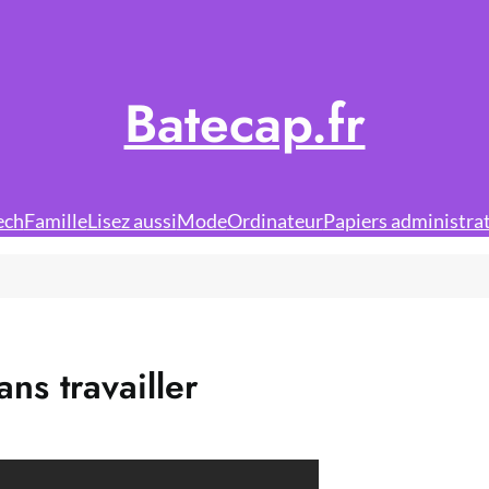
Batecap.fr
ech
Famille
Lisez aussi
Mode
Ordinateur
Papiers administrat
ns travailler