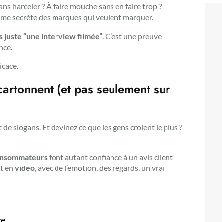
ns harceler ? À faire mouche sans en faire trop ?
l’arme secrète des marques qui veulent marquer.
s juste “une interview filmée”
. C’est une preuve
nce.
icace.
cartonnent (et pas seulement sur
e slogans. Et devinez ce que les gens croient le plus ?
onsommateurs
font autant confiance à un avis client
st en
vidéo
, avec de l’émotion, des regards, un vrai
e,