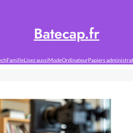
Batecap.fr
ech
Famille
Lisez aussi
Mode
Ordinateur
Papiers administrat