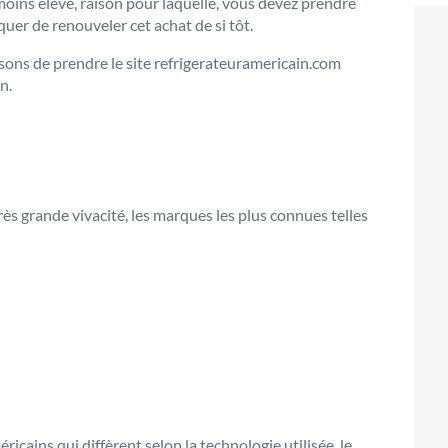
moins élevé, raison pour laquelle, vous devez prendre
quer de renouveler cet achat de si tôt.
osons de prendre le site refrigerateuramericain.com
n.
ès grande vivacité, les marques les plus connues telles
cains qui diffèrent selon la technologie utilisée, le