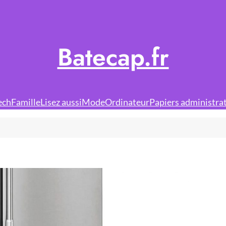
Batecap.fr
ech
Famille
Lisez aussi
Mode
Ordinateur
Papiers administrat